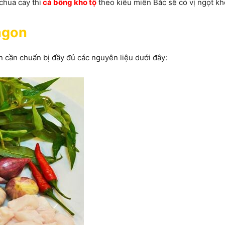
chua cay thì
cá bống kho tộ
theo kiểu miền Bắc sẽ có vị ngọt k
 ngon
 cần chuẩn bị đầy đủ các nguyên liệu dưới đây: