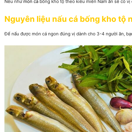
Nếu như
món cá
bống kho tộ theo kiểu miền Nam ăn sẽ có vị 
Nguyên liệu nấu cá bống kho tộ
Để nấu được món cá ngon đúng vị dành cho 3-4 người ăn, bạn