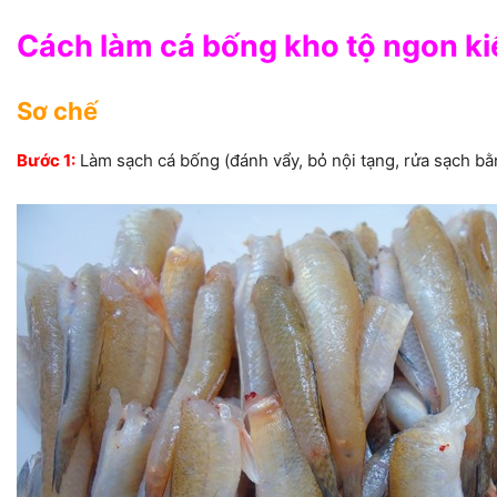
Cách làm cá bống kho tộ ngon k
Sơ chế
Bước 1:
Làm sạch cá bống (đánh vẩy, bỏ nội tạng, rửa sạch bằn