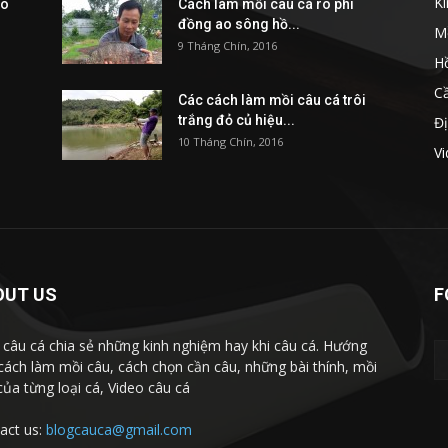
K
eo
Cách làm mồi câu cá rô phi
đồng ao sông hồ...
M
9 Tháng Chín, 2016
Hồ
C
Các cách làm mồi câu cá trôi
trắng đỏ củ hiệu...
Đ
10 Tháng Chín, 2016
Vi
OUT US
F
 câu cá chia sẻ những kinh nghiệm hay khi câu cá. Hướng
cách làm mồi câu, cách chọn cần câu, những bài thính, mồi
của từng loại cá, Video câu cá
act us:
blogcauca@gmail.com