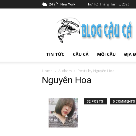
C
24.9
Thứ Tư, Tháng Tám 5, 2026
New York
Blog
Câu
Cá
TIN TỨC
CÂU CÁ
MỒI CÂU
ĐỊA 
Home
Authors
Posts by Nguyên Hoa
Nguyên Hoa
32 POSTS
0 COMMENTS