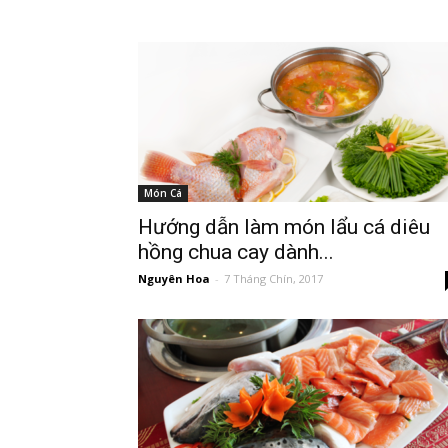
Món Cá
Hướng dẫn làm món lẩu cá diêu
hồng chua cay dành...
Nguyên Hoa
-
7 Tháng Chín, 2017