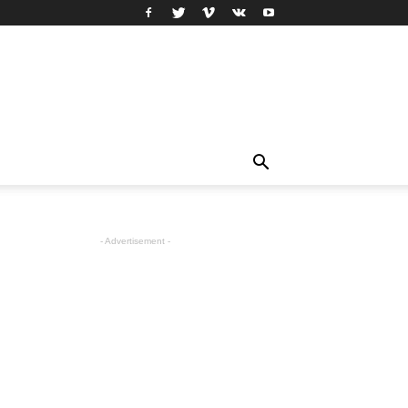
- Advertisement -