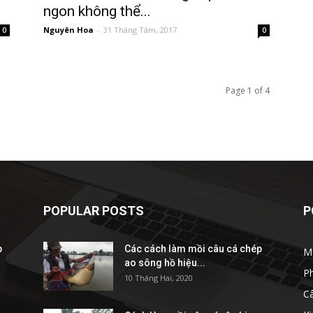
ngon không thể...
Nguyên Hoa
-
31 Tháng Tám, 2017
0
0
Page 1 of 4
POPULAR POSTS
P
p
Các cách làm mồi câu cá chép
M
ao sông hồ hiệu...
Ph
10 Tháng Hai, 2020
C