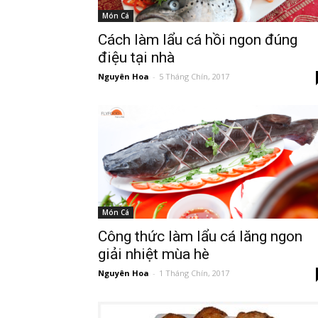
Món Cá
Cách làm lẩu cá hồi ngon đúng
điệu tại nhà
Nguyên Hoa
-
5 Tháng Chín, 2017
Món Cá
Công thức làm lẩu cá lăng ngon
giải nhiệt mùa hè
Nguyên Hoa
-
1 Tháng Chín, 2017