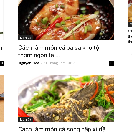
M
Cá
th
Món Cá
th
m
Cách làm món cá ba sa kho tộ
thơm ngon tại...
Nguyên Hoa
-
31 Tháng Tám, 2017
0
0
Món Cá
Cách làm món cá song hấp xì dầu