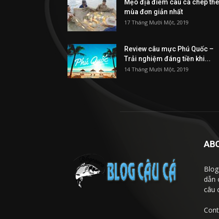
Mẹo địa điểm câu cá chép th
mùa đơn giản nhất
17 Tháng Mười Một, 2019
Review câu mực Phú Quốc –
Trải nghiệm đáng tiền khi...
14 Tháng Mười Một, 2019
AB
Blog
dẫn 
câu 
Cont