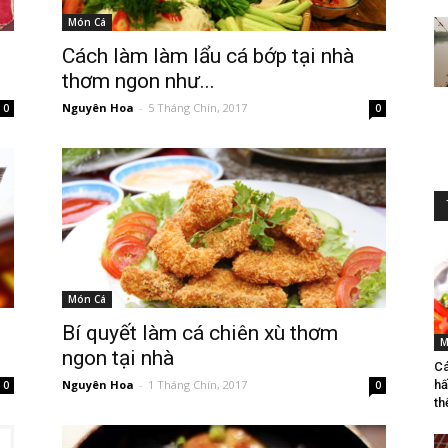
Món Cá
Cách làm làm lẩu cá bớp tại nhà
thơm ngon như...
Nguyên Hoa
-
5 Tháng Chín, 2017
0
0
Món Cá
Bí quyết làm cá chiên xù thơm
M
ngon tại nhà
Cá
Nguyên Hoa
-
1 Tháng Chín, 2017
hấ
0
0
th