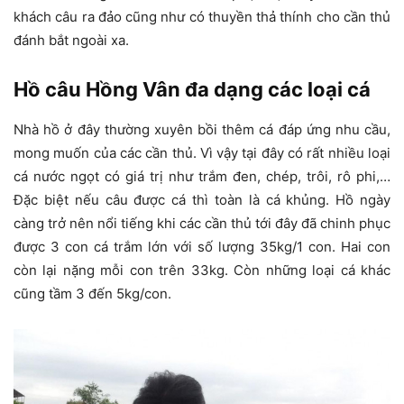
khách câu ra đảo cũng như có thuyền thả thính cho cần thủ
đánh bắt ngoài xa.
Hồ câu Hồng Vân đa dạng các loại cá
Nhà hồ ở đây thường xuyên bồi thêm cá đáp ứng nhu cầu,
mong muốn của các cần thủ. Vì vậy tại đây có rất nhiều loại
cá nước ngọt có giá trị như trắm đen, chép, trôi, rô phi,…
Đặc biệt nếu câu được cá thì toàn là cá khủng. Hồ ngày
càng trở nên nổi tiếng khi các cần thủ tới đây đã chinh phục
được 3 con cá trắm lớn với số lượng 35kg/1 con. Hai con
còn lại nặng mỗi con trên 33kg. Còn những loại cá khác
cũng tầm 3 đến 5kg/con.