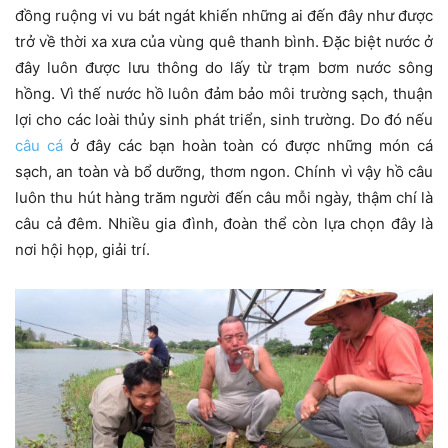
đồng ruộng vi vu bát ngát khiến những ai đến đây như được
trở về thời xa xưa của vùng quê thanh bình. Đặc biệt nước ở
đây luôn được lưu thông do lấy từ trạm bơm nước sông
hồng. Vì thế nước hồ luôn đảm bảo môi trường sạch, thuận
lợi cho các loài thủy sinh phát triển, sinh trường. Do đó nếu
câu cá
ở đây các bạn hoàn toàn có được những món cá
sạch, an toàn và bổ dưỡng, thơm ngon. Chính vì vậy hồ câu
luôn thu hút hàng trăm người đến câu mỗi ngày, thậm chí là
câu cả đêm. Nhiều gia đình, đoàn thể còn lựa chọn đây là
nơi hội họp, giải trí.