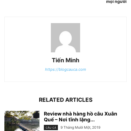
mọi người
Tiến Minh
https://blogcauca.com
RELATED ARTICLES
Review nhà hàng hồ câu Xuân
Quế – Nơi tĩnh lặng...
9 Tháng Mười Một, 2019
CÂU CÁ