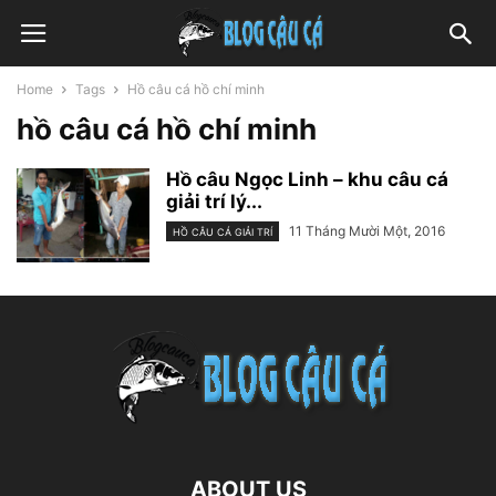
Home
Tags
Hồ câu cá hồ chí minh
hồ câu cá hồ chí minh
Hồ câu Ngọc Linh – khu câu cá
giải trí lý...
11 Tháng Mười Một, 2016
HỒ CÂU CÁ GIẢI TRÍ
ABOUT US