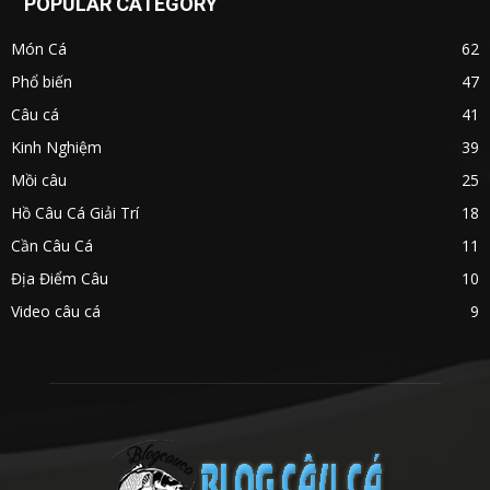
POPULAR CATEGORY
Món Cá
62
Phổ biến
47
Câu cá
41
Kinh Nghiệm
39
Mồi câu
25
Hồ Câu Cá Giải Trí
18
Cần Câu Cá
11
Địa Điểm Câu
10
Video câu cá
9