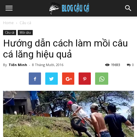
Home
Câu cá
Câu cá
Mồi câu
Hướng dẫn cách làm mồi câu
cá lăng hiệu quả
By
Tiến Minh
-
8 Tháng Mười, 2016
19693
0