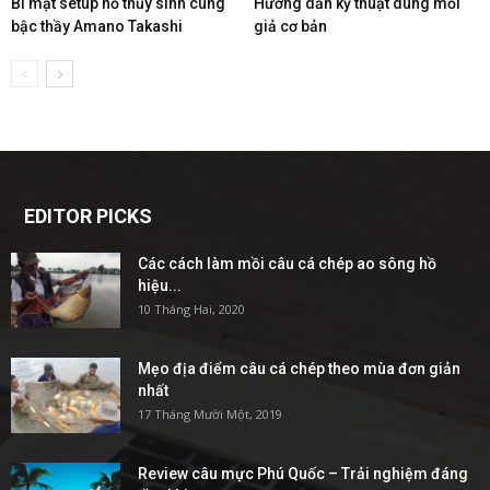
Bí mật setup hồ thủy sinh cùng
Hướng dẫn kỹ thuật dùng mồi
bậc thầy Amano Takashi
giả cơ bản
EDITOR PICKS
Các cách làm mồi câu cá chép ao sông hồ
hiệu...
10 Tháng Hai, 2020
Mẹo địa điểm câu cá chép theo mùa đơn giản
nhất
17 Tháng Mười Một, 2019
Review câu mực Phú Quốc – Trải nghiệm đáng