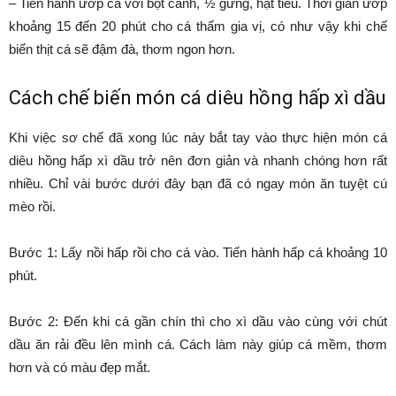
– Tiến hành ướp cá với bột canh, ½ gừng, hạt tiêu. Thời gian ướp
khoảng 15 đến 20 phút cho cá thấm gia vị, có như vậy khi chế
biến thịt cá sẽ đậm đà, thơm ngon hơn.
Cách chế biến món cá diêu hồng hấp xì dầu
Khi việc sơ chế đã xong lúc này bắt tay vào thực hiện món cá
diêu hồng hấp xì dầu trở nên đơn giản và nhanh chóng hơn rất
nhiều. Chỉ vài bước dưới đây bạn đã có ngay món ăn tuyệt cú
mèo rồi.
Bước 1: Lấy nồi hấp rồi cho cá vào. Tiến hành hấp cá khoảng 10
phút.
Bước 2: Đến khi cá gần chín thì cho xì dầu vào cùng với chút
dầu ăn rải đều lên mình cá. Cách làm này giúp cá mềm, thơm
hơn và có màu đẹp mắt.