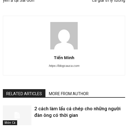
yên ả tại Sài Gòn
cá giải trí lý tưởng
Tiến Minh
https://blogcauca.com
RELATED ARTICLES
MORE FROM AUTHOR
2 cách làm lẩu cá chép cho những người
đàn ông có thời gian
Món Cá