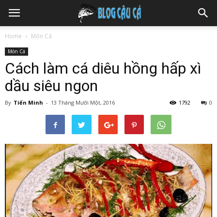
Home
Món Cá
Món Cá
Cách làm cá diêu hồng hấp xì
dầu siêu ngon
By
Tiến Minh
-
13 Tháng Mười Một, 2016
1792
0