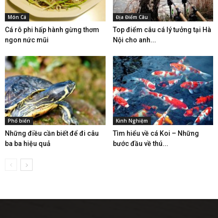
Món Cá
Địa Điểm Câu
Cá rô phi hấp hành gừng thơm
Top điểm câu cá lý tưởng tại Hà
ngon nức mũi
Nội cho anh...
Phổ biến
Kinh Nghiệm
Những điều cần biết để đi câu
Tìm hiểu về cá Koi – Những
ba ba hiệu quả
bước đầu về thú...