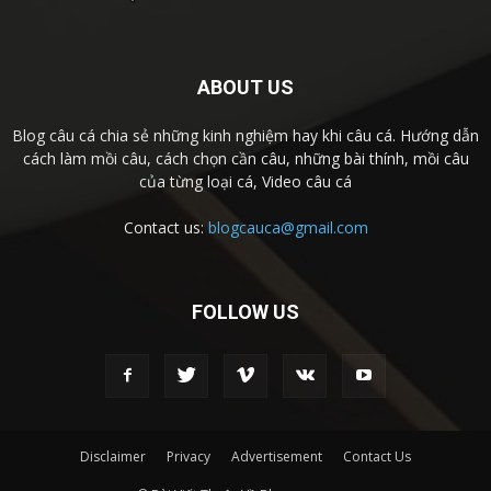
ABOUT US
Blog câu cá chia sẻ những kinh nghiệm hay khi câu cá. Hướng dẫn
cách làm mồi câu, cách chọn cần câu, những bài thính, mồi câu
của từng loại cá, Video câu cá
Contact us:
blogcauca@gmail.com
FOLLOW US
Disclaimer
Privacy
Advertisement
Contact Us