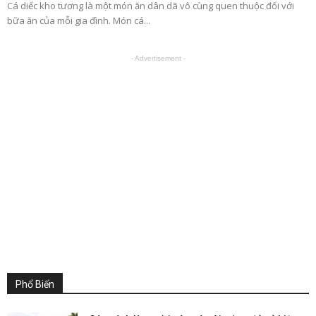
Cá diếc kho tương là một món ăn dân dã vô cùng quen thuộc đối với
bữa ăn của mỗi gia đình. Món cá...
- Advertisement -
Phổ Biến