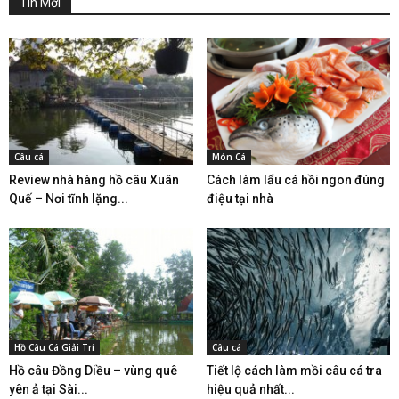
Tin Mới
Câu cá
Món Cá
Review nhà hàng hồ câu Xuân
Cách làm lẩu cá hồi ngon đúng
Quế – Nơi tĩnh lặng...
điệu tại nhà
Hồ Câu Cá Giải Trí
Câu cá
Hồ câu Đồng Diều – vùng quê
Tiết lộ cách làm mồi câu cá tra
yên ả tại Sài...
hiệu quả nhất...