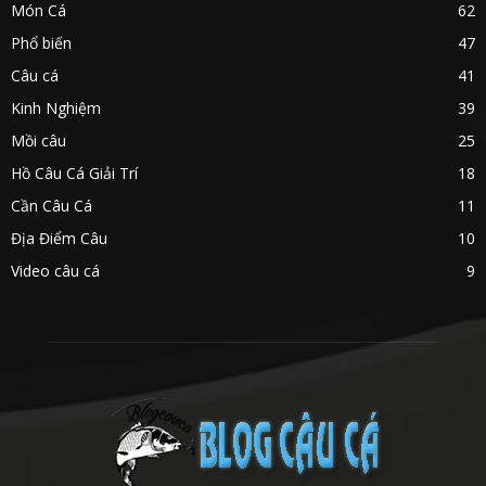
Món Cá
62
Phổ biến
47
Câu cá
41
Kinh Nghiệm
39
Mồi câu
25
Hồ Câu Cá Giải Trí
18
Cần Câu Cá
11
Địa Điểm Câu
10
Video câu cá
9