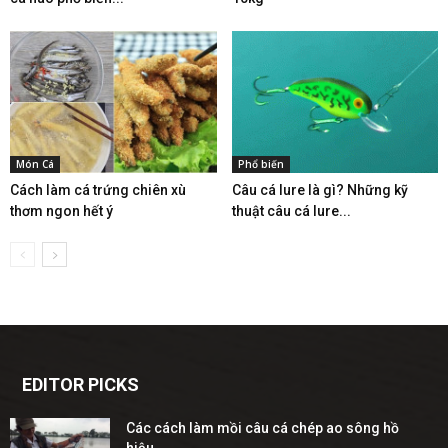
Món Cá
Phổ biến
Cách làm cá trứng chiên xù
Câu cá lure là gì? Những kỹ
thơm ngon hết ý
thuật câu cá lure...
EDITOR PICKS
Các cách làm mồi câu cá chép ao sông hồ
hiệu...