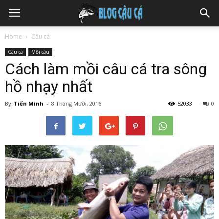
Home
Câu cá
Câu cá
Mồi câu
Cách làm mồi câu cá tra sông
hồ nhạy nhất
By
Tiến Minh
-
8 Tháng Mười, 2016
52033
0