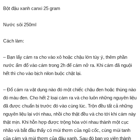
Bột đậu xanh canxi 25 gram
Nước sôi 250ml
Cách làm:
– Bạn lấy cám ra cho vào xô hoặc chậu lớn tùy ý, thêm phần
nước ấm đổ vào cám trong 2h để cám nở ra. Khi cám đã nguội
hết thì cho vào bịch nilon buộc chặt lại.
– Đổ cám ra vật dụng nào đó một chiếc chậu đen hoặc thùng nào
đó màu đen. Cho hết 2 loại cám ra và cho luôn những nguyên liệu
đã được chuẩn bị trước đó vào cùng lúc. Trộn đều tất cả những
nguyên liệu lại với nhau, nhồi cho thật đều và cho tới khi cám này
thật mịn. Khi hỗn hợp được trộng hòa với nhau thành một cục
nhão và bắt đầu thấy có mùi thơm của ngũ cốc, cùng mùi tanh
của cám và mùi thơm của đậu xanh. Sau đó bạn vo viên thành