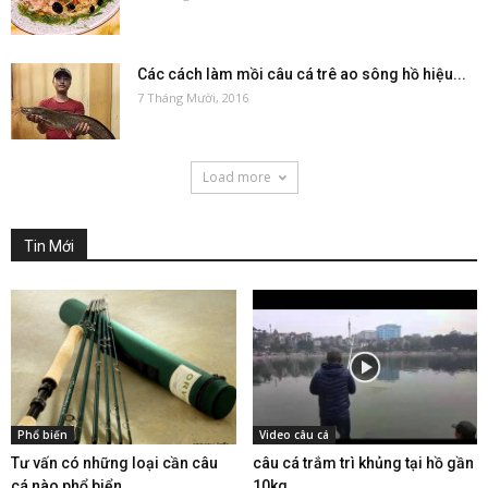
Các cách làm mồi câu cá trê ao sông hồ hiệu...
7 Tháng Mười, 2016
Load more
Tin Mới
Phổ biến
Video câu cá
Tư vấn có những loại cần câu
câu cá trắm trì khủng tại hồ gần
cá nào phổ biển...
10kg