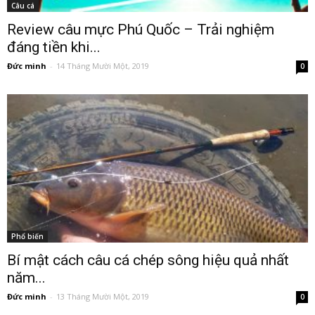
Câu cá
Review câu mực Phú Quốc – Trải nghiệm
đáng tiền khi...
Đức minh
-
14 Tháng Mười Một, 2019
0
Phổ biến
Bí mật cách câu cá chép sông hiệu quả nhất
năm...
Đức minh
-
13 Tháng Mười Một, 2019
0