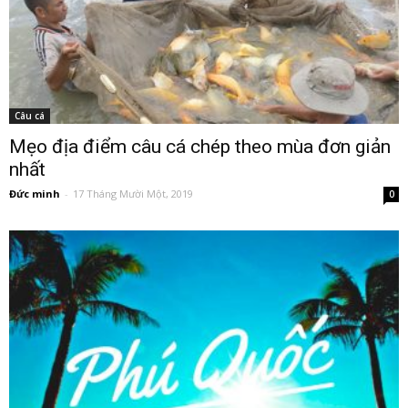
Câu cá
Mẹo địa điểm câu cá chép theo mùa đơn giản
nhất
Đức minh
-
17 Tháng Mười Một, 2019
0