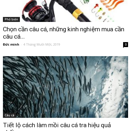
Phổ biến
Chọn cần câu cá, những kinh nghiệm mua cần
câu cá...
Đức minh
-
4 Tháng Mười Một, 2019
0
Câu cá
Tiết lộ cách làm mồi câu cá tra hiệu quả