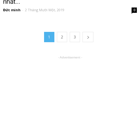
nhất...
Đức minh
-
2 Tháng Mười Một, 2019
0
1
2
3
- Advertisement -